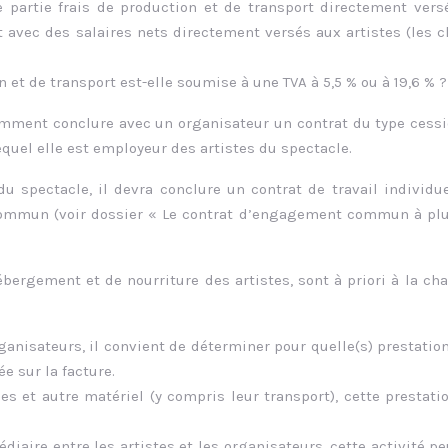
partie frais de production et de transport directement vers
vec des salaires nets directement versés aux artistes (les 
n et de transport est-elle soumise à une TVA à 5,5 % ou à 19,6 % ?
mment conclure avec un organisateur un contrat du type cess
quel elle est employeur des artistes du spectacle.
du spectacle, il devra conclure un contrat de travail individu
commun (voir dossier « Le contrat d’engagement commun à plu
bergement et de nourriture des artistes, sont à priori à la ch
nisateurs, il convient de déterminer pour quelle(s) prestation
ée sur la facture.
mes et autre matériel (y compris leur transport), cette prestati
ire entre les artistes et les organisateurs, cette activité pe