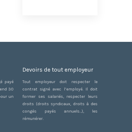
Devoirs de tout employeur
gé payé
Tout employeur doit respecter le
rend 30
contrat signé avec l’employé. Il doit
pour un
former ses salariés, respecter leurs
droits (droits syndicaux, droits à des
congés payés annuels…), les
rémunérer.