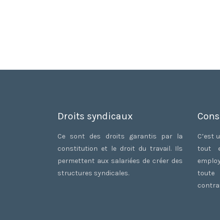
Droits syndicaux
Cons
Ce sont des droits garantis par la
C’est u
constitution et le droit du travail. Ils
tout 
permettent aux salariées de créer des
employ
structures syndicales.
toute
contrat