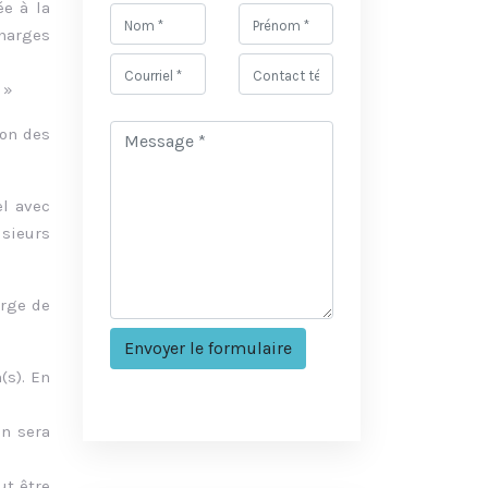
ée à la
charges
 »
ion des
el avec
sieurs
arge de
(s). En
on sera
ut être