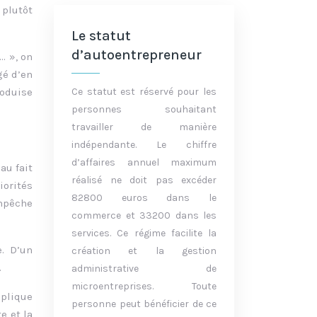
 plutôt
Le statut
d’autoentrepreneur
… », on
gé d’en
roduise
Ce statut est réservé pour les
personnes souhaitant
travailler de manière
indépendante. Le chiffre
d’affaires annuel maximum
au fait
réalisé ne doit pas excéder
iorités
82800 euros dans le
empêche
commerce et 33200 dans les
services. Ce régime facilite la
e. D’un
création et la gestion
.
administrative de
microentreprises. Toute
mplique
personne peut bénéficier de ce
e et la