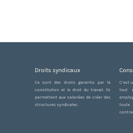
Droits syndicaux
Cons
Ce sont des droits garantis par la
C’est u
constitution et le droit du travail. Ils
tout 
permettent aux salariées de créer des
employ
structures syndicales.
toute
contrat