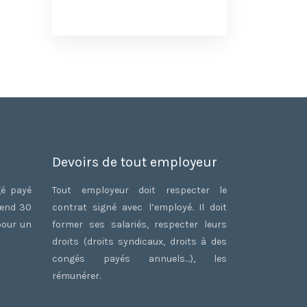
Devoirs de tout employeur
gé payé
Tout employeur doit respecter le
rend 30
contrat signé avec l’employé. Il doit
pour un
former ses salariés, respecter leurs
droits (droits syndicaux, droits à des
congés payés annuels…), les
rémunérer.