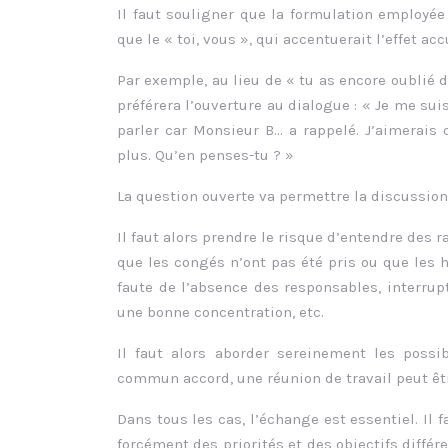
Il faut souligner que la formulation employée 
que le « toi, vous », qui accentuerait l’effet acc
Par exemple, au lieu de « tu as encore oublié 
préférera l’ouverture au dialogue : « Je me sui
parler car Monsieur B… a rappelé. J’aimerais
plus. Qu’en penses-tu ? »
La question ouverte va permettre la discussion
Il faut alors prendre le risque d’entendre des r
que les congés n’ont pas été pris ou que les h
faute de l’absence des responsables, interru
une bonne concentration, etc.
Il faut alors aborder sereinement les possib
commun accord, une réunion de travail peut êtr
Dans tous les cas, l’échange est essentiel. Il
forcément des priorités et des objectifs diffé