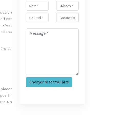
tuation
ail est
r c’est
actions
lère ou
 placer
positif
érer un