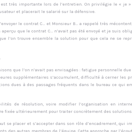
est très importante lors de l’entretien. On privilégie le « je »
usateur et placerait le salarié sur la défensive.
d’envoyer le contrat C… et Monsieur B… a rappelé très mécontent
s aperçu que le contrat C… n’avait pas été envoyé et je suis obli
 que l’on trouve ensemble la solution pour que cela ne se rep
.
aisons que l’on n’avait pas envisagées : fatigue personnelle due 
eures supplémentaires s’accumulent, difficulté à cerner les pr
ptions dues à des passages fréquents dans le bureau ce qui 
ilités de résolution, voire modifier l’organisation en intern
e fixée ultérieurement pour traiter concrètement des solutions
 faut se placer et s’accepter dans son rôle d’encadrement, qui i
rents des autres membres de l’équipe. Cette approche par l’écout