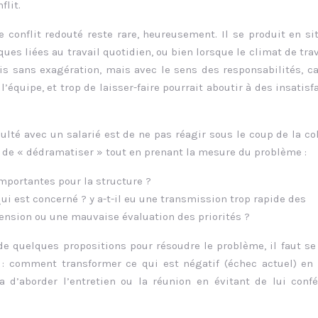
flit.
le conflit redouté reste rare, heureusement. Il se produit en si
ues liées au travail quotidien, ou bien lorsque le climat de trav
is sans exagération, mais avec le sens des responsabilités, ca
’équipe, et trop de laisser-faire pourrait aboutir à des insatisf
ulté avec un salarié est de ne pas réagir sous le coup de la co
s de « dédramatiser » tout en prenant la mesure du problème :
importantes pour la structure ?
 qui est concerné ? y a-t-il eu une transmission trop rapide des
ension ou une mauvaise évaluation des priorités ?
 de quelques propositions pour résoudre le problème, il faut se
 : comment transformer ce qui est négatif (échec actuel) en 
ra d’aborder l’entretien ou la réunion en évitant de lui conf