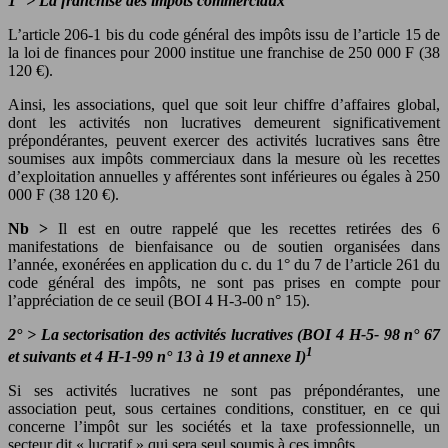
1°
>
La franchise des impôts commerciaux
L’article 206-1 bis du code général des impôts issu de l’article 15 de
la loi de finances pour 2000 institue une franchise de 250 000 F (38
120 €).
Ainsi, les associations, quel que soit leur chiffre d’affaires global,
dont les activités non lucratives demeurent significativement
prépondérantes, peuvent exercer des activités lucratives sans être
soumises aux impôts commerciaux dans la mesure où les recettes
d’exploitation annuelles y afférentes sont inférieures ou égales à 250
000 F (38 120 €).
Nb >
Il est en outre rappelé que les recettes retirées des 6
manifestations de bienfaisance ou de soutien organisées dans
l’année, exonérées en application du c. du 1° du 7 de l’article 261 du
code général des impôts, ne sont pas prises en compte pour
l’appréciation de ce seuil (BOI 4 H-3-00 n° 15).
2°
>
La sectorisation des activités lucratives (BOI 4 H-5- 98 n° 67
1
et suivants et 4 H-1-99 n° 13 à 19 et annexe I)
Si ses activités lucratives ne sont pas prépondérantes, une
association peut, sous certaines conditions, constituer, en ce qui
concerne l’impôt sur les sociétés et la taxe professionnelle, un
secteur dit « lucratif » qui sera seul soumis à ces impôts.