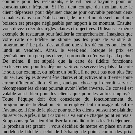
courante pour les restaurants, elle est peu attrayante pour un
consommateur fréquent. Si l’on tient compte du montant que le
client dépensera pour déjeuner chaque jour ouvrable pendant deux
semaines dans son établissement, le prix d’un dessert ou d’une
boisson est presque négligeable par rapport à ce montant. Ensuite,
vous devez créer des règles claires et objectives. Utilisons le même
exemple du restaurant pour faciliter la compréhension. Imaginez que
votre carte de fidélité ne stipule pas les jours de validité du
programme ? Le prix n’est attribué que si les déjeuners ont lieu du
lundi au vendredi. Ainsi, le week-end, lorsque le prix est
généralement un peu plus élevé, la promotion n’en vaut pas la peine.
De même, il est stipulé que la carte de fidélité fonctionne
exclusivement pour les déjeuners. Si vous servez des plats à la carte
le soir, par exemple, ou même un buffet, il ne peut pas non plus être
utilisé. Les règles doivent être claires et objectives afin d’éviter toute
erreur d’interprétation. Sinon, quelque chose qui devrait servir à
récompenser les clients pourrait avoir l’effet inverse. Ce conseil est
valable aussi bien pour les clients que pour les autres employés.
Toute l’équipe doit être consciente du fonctionnement du
programme de fidélisation. Si un employé fait un usage abusif de
l’avantage, il fera de la place pour que les clients puissent se plaindre
du service. Après, il faut calculer la valeur de chaque point en relais.
Supposons qu’au lieu d’utiliser la modalité « tous les 10 déjeuners,
le prochain est gratuit », vous décidiez de mettre en place un autre
modèle de fidélité : celui de l’échange de points contre des prix.