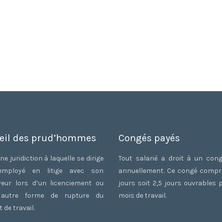
eil des prud’hommes
Congés payés
ne juridiction à laquelle se dirige
Tout salarié a droit à un con
employé en litige avec son
annuellement. Ce congé comp
eur lors d’un licenciement ou
jours soit 2,5 jours ouvrables 
 autre forme de rupture du
mois de travail.
 de travail.