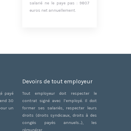
salarié ne le paye pas : 9807
euros net annuellement.
Devoirs de tout employeur
gé payé
Tout employeur doit respecter le
rend 30
contrat signé avec l’employé. Il doit
pour un
former ses salariés, respecter leurs
droits (droits syndicaux, droits à des
congés payés annuels…), les
rémunérer.