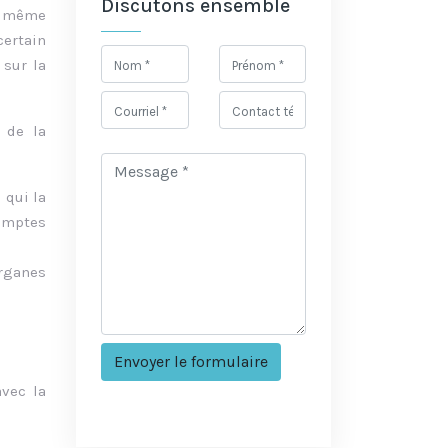
Discutons ensemble
re même
certain
 sur la
n de la
 qui la
comptes
rganes
avec la