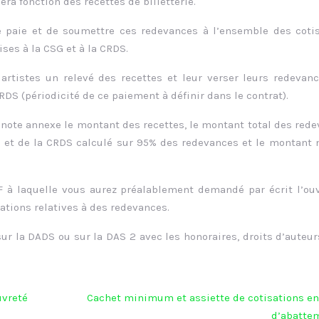
ra fonction des recettes de billetterie.
 de paie et de soumettre ces redevances à l’ensemble des coti
ses à la CSG et à la CRDS.
tistes un relevé des recettes et leur verser leurs redevan
DS (périodicité de ce paiement à définir dans le contrat).
 note annexe le montant des recettes, le montant total des red
G et de la CRDS calculé sur 95% des redevances et le montant 
F à laquelle vous aurez préalablement demandé par écrit l’ou
ations relatives à des redevances.
r la DADS ou sur la DAS 2 avec les honoraires, droits d’auteurs
uvreté
Cachet minimum et assiette de cotisations en
d’abatte