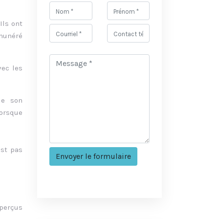
Ils ont
émunéré
vec les
de son
lorsque
est pas
 perçus