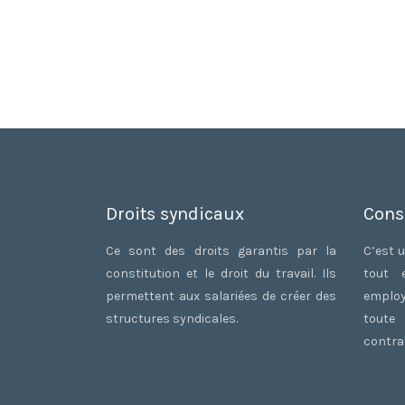
Droits syndicaux
Cons
Ce sont des droits garantis par la
C’est u
constitution et le droit du travail. Ils
tout 
permettent aux salariées de créer des
employ
structures syndicales.
toute
contrat