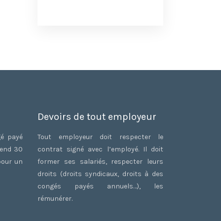
Devoirs de tout employeur
gé payé
Tout employeur doit respecter le
rend 30
contrat signé avec l’employé. Il doit
pour un
former ses salariés, respecter leurs
droits (droits syndicaux, droits à des
congés payés annuels…), les
rémunérer.