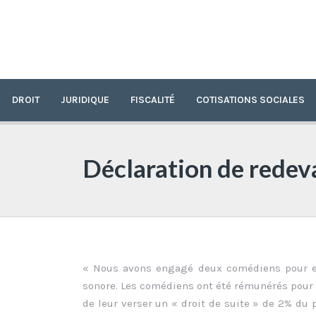
DROIT
JURIDIQUE
FISCALITÉ
COTISATIONS SOCIALES
Déclaration de redev
« Nous avons engagé deux comédiens pour enr
sonore. Les comédiens ont été rémunérés pour 
de leur verser un « droit de suite » de 2% du p