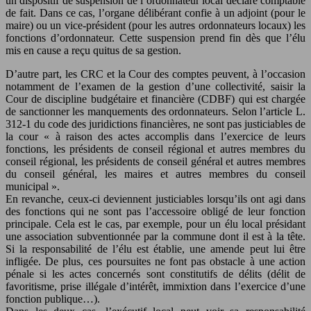
un dispositif de suspension de l’ordonnateur local déclaré comptable
de fait. Dans ce cas, l’organe délibérant confie à un adjoint (pour le
maire) ou un vice-président (pour les autres ordonnateurs locaux) les
fonctions d’ordonnateur. Cette suspension prend fin dès que l’élu
mis en cause a reçu quitus de sa gestion.
D’autre part, les CRC et la Cour des comptes peuvent, à l’occasion
notamment de l’examen de la gestion d’une collectivité, saisir la
Cour de discipline budgétaire et financière (CDBF) qui est chargée
de sanctionner les manquements des ordonnateurs. Selon l’article L.
312-1 du code des juridictions financières, ne sont pas justiciables de
la cour « à raison des actes accomplis dans l’exercice de leurs
fonctions, les présidents de conseil régional et autres membres du
conseil régional, les présidents de conseil général et autres membres
du conseil général, les maires et autres membres du conseil
municipal ».
En revanche, ceux-ci deviennent justiciables lorsqu’ils ont agi dans
des fonctions qui ne sont pas l’accessoire obligé de leur fonction
principale. Cela est le cas, par exemple, pour un élu local présidant
une association subventionnée par la commune dont il est à la tête.
Si la responsabilité de l’élu est établie, une amende peut lui être
infligée. De plus, ces poursuites ne font pas obstacle à une action
pénale si les actes concernés sont constitutifs de délits (délit de
favoritisme, prise illégale d’intérêt, immixtion dans l’exercice d’une
fonction publique…).