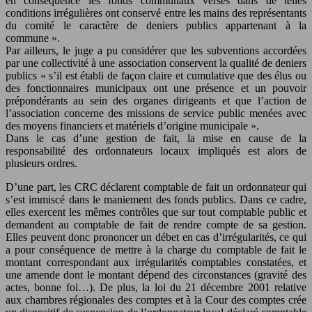
en conséquence les fonds communaux versés dans de telles
conditions irrégulières ont conservé entre les mains des représentants
du comité le caractère de deniers publics appartenant à la
commune ».
Par ailleurs, le juge a pu considérer que les subventions accordées
par une collectivité à une association conservent la qualité de deniers
publics « s’il est établi de façon claire et cumulative que des élus ou
des fonctionnaires municipaux ont une présence et un pouvoir
prépondérants au sein des organes dirigeants et que l’action de
l’association concerne des missions de service public menées avec
des moyens financiers et matériels d’origine municipale ».
Dans le cas d’une gestion de fait, la mise en cause de la
responsabilité des ordonnateurs locaux impliqués est alors de
plusieurs ordres.
D’une part, les CRC déclarent comptable de fait un ordonnateur qui
s’est immiscé dans le maniement des fonds publics. Dans ce cadre,
elles exercent les mêmes contrôles que sur tout comptable public et
demandent au comptable de fait de rendre compte de sa gestion.
Elles peuvent donc prononcer un débet en cas d’irrégularités, ce qui
a pour conséquence de mettre à la charge du comptable de fait le
montant correspondant aux irrégularités comptables constatées, et
une amende dont le montant dépend des circonstances (gravité des
actes, bonne foi…). De plus, la loi du 21 décembre 2001 relative
aux chambres régionales des comptes et à la Cour des comptes crée