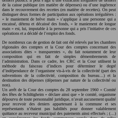
deniers publics. Il peut s’agir d’une extraction irrégulière de deniers
de la caisse publique (en matière de dépenses) ou d’une ingérence
dans le recouvrement des recettes (en matière de recettes). On peut
distinguer deux formes de participation aux opérations irrégulières :
« le maniement de brève main » s’applique à une personne qui a
encaissé, détenu et décaissé des fonds, « le maniement de longue
main » est, lui, imputable à la personne qui a pris l’initiative de ces
opérations et a décidé de l’emploi des fonds.
De nombreux cas de gestion de fait ont été relevés par les chambres
régionales des comptes et la Cour des comptes concernant des
associations dites « transparentes », du fait notamment de leur
composition qui en fait de simples démembrements de
l’administration. Dans ce cadre, les CRC et la Cour utilisent la
méthode du faisceau d’indices pour déterminer le degré
d’indépendance de l’organisme vis-à-vis de la collectivité (part des
subventions de la collectivité, composition du bureau…) et la
destination des dépenses (dépenses par nature de la collectivité ou
non).
Un arrêt de la Cour des comptes du 28 septembre 1960 « Comité
des fêtes de Schiltigheim » déclare ainsi que « le comité, organisme
dépourvu de toute personnalité juridique, n’avait aucunement qualité
pour recevoir des deniers appartenant à la commune et ses
représentants n’étaient pas habilités pour donner valablement
quittance au receveur municipal des paiements ainsi effectués ; (…)