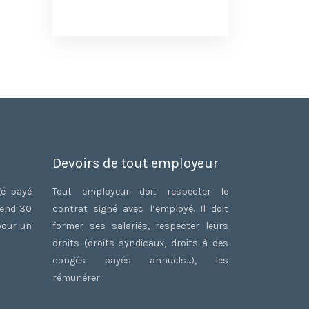
Devoirs de tout employeur
gé payé
Tout employeur doit respecter le
rend 30
contrat signé avec l’employé. Il doit
pour un
former ses salariés, respecter leurs
droits (droits syndicaux, droits à des
congés payés annuels…), les
rémunérer.