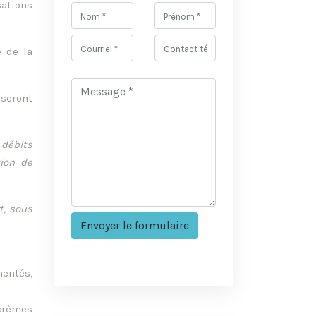
sations
e de la
 seront
 débits
tion de
t, sous
mentés,
 crèmes