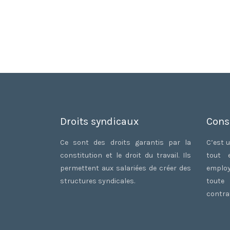
Droits syndicaux
Cons
Ce sont des droits garantis par la
C’est u
constitution et le droit du travail. Ils
tout 
permettent aux salariées de créer des
employ
structures syndicales.
toute
contrat