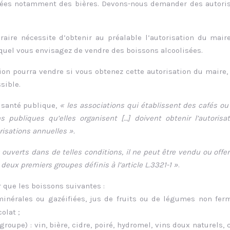
sées notamment des bières. Devons-nous demander des autori
raire nécessite d’obtenir au préalable l’autorisation du mair
uel vous envisagez de vendre des boissons alcoolisées.
ion pourra vendre si vous obtenez cette autorisation du maire,
sible.
a santé publique,
« les associations qui établissent des cafés ou
 publiques qu’elles organisent […] doivent obtenir l’autorisa
risations annuelles ».
 ouverts dans de telles conditions, il ne peut être vendu ou offer
eux premiers groupes définis à l’article L.3321-1 »
.
 que les boissons suivantes :
minérales ou gazéifiées, jus de fruits ou de légumes non fer
colat ;
oupe) : vin, bière, cidre, poiré, hydromel, vins doux naturels,