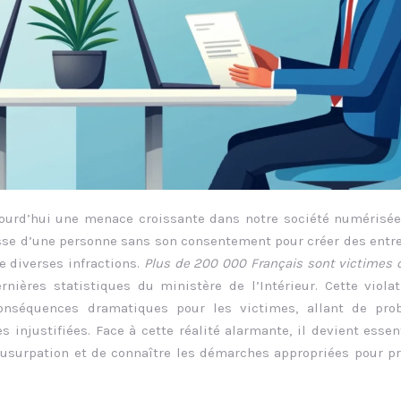
jourd’hui une menace croissante dans notre société numérisée
resse d’une personne sans son consentement pour créer des entr
e diverses infractions.
Plus de 200 000 Français sont victimes
ernières statistiques du ministère de l’Intérieur. Cette viola
 conséquences dramatiques pour les victimes, allant de pro
s injustifiées. Face à cette réalité alarmante, il devient essen
e usurpation et de connaître les démarches appropriées pour p