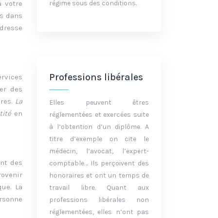
régime sous des conditions.
à votre
es dans
adresse
Professions libérales
ervices
er des
ires.
La
Elles peuvent êtres
ntité
en
réglementées et exercées suite
à l’obtention d’un diplôme. A
titre d’exemple on cite le
médecin, l’avocat, l’expert-
ant des
comptable… Ils perçoivent des
ovenir
honoraires et ont un temps de
que. La
travail libre. Quant aux
rsonne
professions libérales non
réglementées, elles n’ont pas