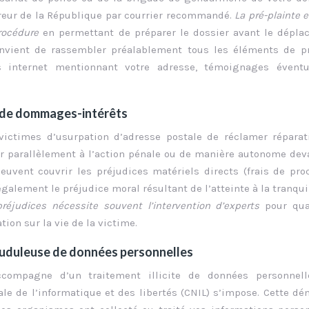
eur de la République par courrier recommandé.
La pré-plainte e
procédure
en permettant de préparer le dossier avant le dépl
convient de rassembler préalablement tous les éléments de p
es internet mentionnant votre adresse, témoignages éventu
e de dommages-intérêts
 victimes d’usurpation d’adresse postale de réclamer répara
er parallèlement à l’action pénale ou de manière autonome dev
euvent couvrir les préjudices matériels directs (frais de pro
galement le préjudice moral résultant de l’atteinte à la tranquil
préjudices nécessite souvent l’intervention d’experts
pour qua
ion sur la vie de la victime.
rauduleuse de données personnelles
accompagne d’un traitement illicite de données personnell
e de l’informatique et des libertés (CNIL) s’impose. Cette d