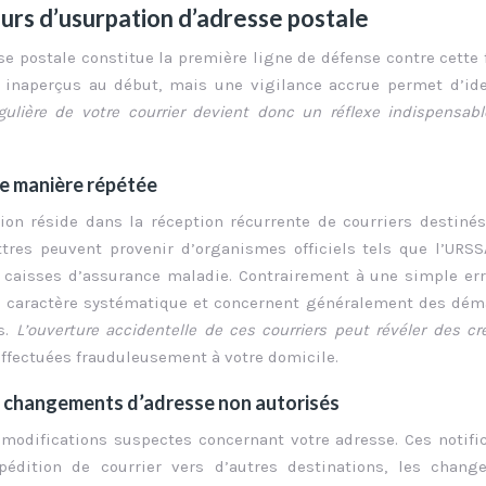
eurs d’usurpation d’adresse postale
e postale constitue la première ligne de défense contre cette 
 inaperçus au début, mais une vigilance accrue permet d’ide
égulière de votre courrier devient donc un réflexe indispensab
de manière répétée
ion réside dans la réception récurrente de courriers destiné
tres peuvent provenir d’organismes officiels tels que l’URSS
 caisses d’assurance maladie. Contrairement à une simple er
un caractère systématique et concernent généralement des dé
s.
L’ouverture accidentelle de ces courriers peut révéler des cr
effectuées frauduleusement à votre domicile.
s changements d’adresse non autorisés
 modifications suspectes concernant votre adresse. Ces notifi
dition de courrier vers d’autres destinations, les chang