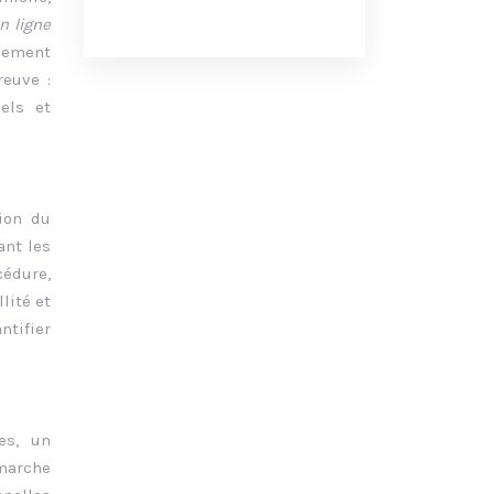
n ligne
acement
reuve :
els et
tion du
ant les
cédure,
lité et
ntifier
es, un
émarche