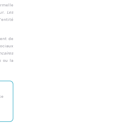
rmelle
eur.
Les
’entité
ient de
sociaux
caires
x ou la
ce