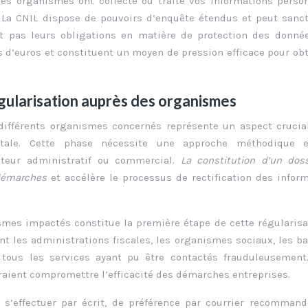
des organismes ont collecté ou traité vos informations perso
é. La CNIL dispose de pouvoirs d’enquête étendus et peut sanc
t pas leurs obligations en matière de protection des donné
 d’euros et constituent un moyen de pression efficace pour obt
gularisation auprès des organismes
 différents organismes concernés représente un aspect crucia
ostale. Cette phase nécessite une approche méthodique 
uteur administratif ou commercial.
La constitution d’un dos
 démarches
et accélère le processus de rectification des infor
smes impactés constitue la première étape de cette régularisat
nt les administrations fiscales, les organismes sociaux, les b
t tous les services ayant pu être contactés frauduleusemen
raient compromettre l’efficacité des démarches entreprises.
s’effectuer par écrit, de préférence par courrier recommand