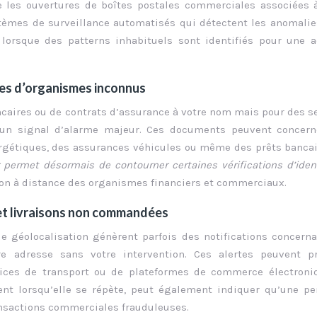
ue les ouvertures de boîtes postales commerciales associées 
stèmes de surveillance automatisés qui détectent les anomali
 lorsque des patterns inhabituels sont identifiés pour une 
res d’organismes inconnus
ancaires ou de contrats d’assurance à votre nom mais pour des s
 un signal d’alarme majeur. Ces documents peuvent concern
rgétiques, des assurances véhicules ou même des prêts banca
r permet désormais de contourner certaines vérifications d’ide
tion à distance des organismes financiers et commerciaux.
 et livraisons non commandées
de géolocalisation génèrent parfois des notifications concern
 adresse sans votre intervention. Ces alertes peuvent pr
rvices de transport ou de plateformes de commerce électroni
t lorsqu’elle se répète, peut également indiquer qu’une pe
ransactions commerciales frauduleuses.