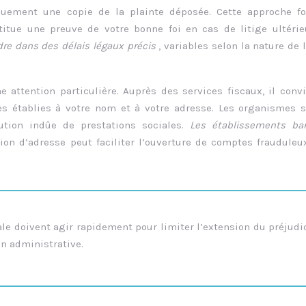
quement une copie de la plainte déposée. Cette approche fo
titue une preuve de votre bonne foi en cas de litige ultéri
re dans des délais légaux précis
, variables selon la nature de l
 attention particulière. Auprès des services fiscaux, il conv
ses établies à votre nom et à votre adresse. Les organismes 
bution indûe de prestations sociales.
Les établissements ban
tion d’adresse peut faciliter l’ouverture de comptes frauduleu
le doivent agir rapidement pour limiter l’extension du préjudi
on administrative.