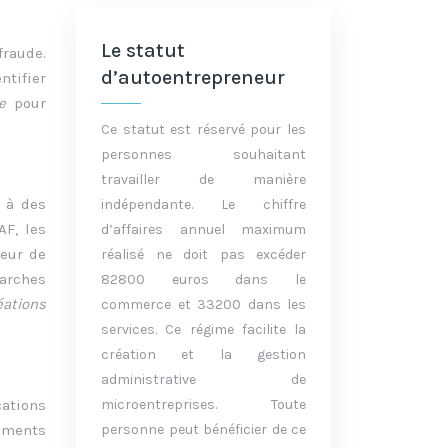
Le statut
fraude.
d’autoentrepreneur
ntifier
le
pour
Ce statut est réservé pour les
personnes souhaitant
travailler de manière
s à des
indépendante. Le chiffre
AF, les
d’affaires annuel maximum
reur de
réalisé ne doit pas excéder
marches
82800 euros dans le
éations
commerce et 33200 dans les
services. Ce régime facilite la
création et la gestion
administrative de
microentreprises. Toute
cations
personne peut bénéficier de ce
ements