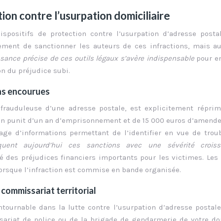
on contre l’usurpation domiciliaire
dispositifs de protection contre l’usurpation d’adresse posta
ment de sanctionner les auteurs de ces infractions, mais au
sance précise de ces outils légaux s’avère indispensable
pour e
on du préjudice subi.
ons encourues
on frauduleuse d’une adresse postale, est explicitement répri
tion punit d’un an d’emprisonnement et de 15 000 euros d’amende 
sage d’informations permettant de l’identifier en vue de trou
iquent aujourd’hui ces sanctions avec une sévérité croi
é des préjudices financiers importants pour les victimes. Les
lorsque l’infraction est commise en bande organisée.
commissariat territorial
tournable dans la lutte contre l’usurpation d’adresse postale
ariat de police ou de la brigade de gendarmerie de votre do