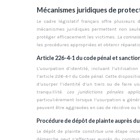
Mécanismes juridiques de protecti
Le cadre législatif français offre plusieurs 
mécanismes juridiques permettent non seule
protéger efficacement les victimes.
La connais
les procédures appropriées et obtenir réparati
Article 226-4-1 du code pénal et sancti
L’usurpation d’identité, incluant l’utilisati
l’article 226-4-1 du Code pénal. Cette disposi
d’usurper l’identité d’un tiers ou de faire u
tranquillité.
Les juridictions pénales appl
particulièrement lorsque l’usurpation a génér
peuvent être aggravées en cas de récidive ou 
Procédure de dépôt de plainte auprès du 
Le dépôt de plainte constitue une étape incon
démarche peut s’effectuer auprès du commiss