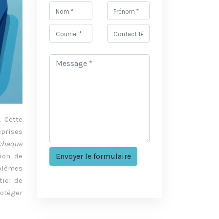
. Cette
eprises
 chaque
tion de
blèmes
tiel de
rotéger