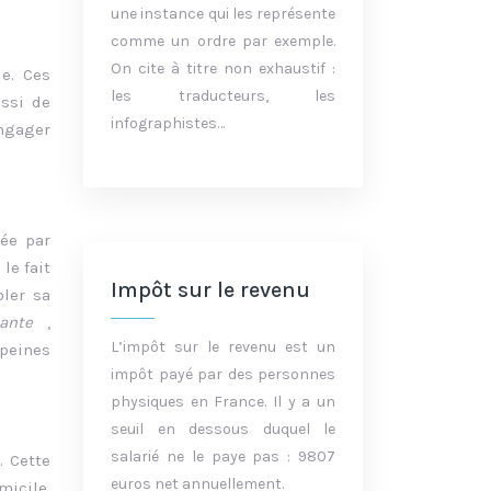
une instance qui les représente
comme un ordre par exemple.
On cite à titre non exhaustif :
le. Ces
les traducteurs, les
ssi de
infographistes…
ngager
mée par
le fait
Impôt sur le revenu
bler sa
ssante
,
L’impôt sur le revenu est un
 peines
impôt payé par des personnes
physiques en France. Il y a un
seuil en dessous duquel le
salarié ne le paye pas : 9807
. Cette
euros net annuellement.
micile,