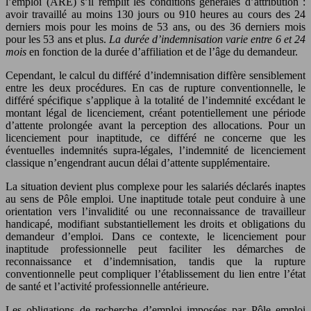
l’emploi (ARE) s’il remplit les conditions générales d’attribution :
avoir travaillé au moins 130 jours ou 910 heures au cours des 24
derniers mois pour les moins de 53 ans, ou des 36 derniers mois
pour les 53 ans et plus.
La durée d’indemnisation varie entre 6 et 24
mois
en fonction de la durée d’affiliation et de l’âge du demandeur.
Cependant, le calcul du différé d’indemnisation diffère sensiblement
entre les deux procédures. En cas de rupture conventionnelle, le
différé spécifique s’applique à la totalité de l’indemnité excédant le
montant légal de licenciement, créant potentiellement une période
d’attente prolongée avant la perception des allocations. Pour un
licenciement pour inaptitude, ce différé ne concerne que les
éventuelles indemnités supra-légales, l’indemnité de licenciement
classique n’engendrant aucun délai d’attente supplémentaire.
La situation devient plus complexe pour les salariés déclarés inaptes
au sens de Pôle emploi. Une inaptitude totale peut conduire à une
orientation vers l’invalidité ou une reconnaissance de travailleur
handicapé, modifiant substantiellement les droits et obligations du
demandeur d’emploi. Dans ce contexte, le licenciement pour
inaptitude professionnelle peut faciliter les démarches de
reconnaissance et d’indemnisation, tandis que la rupture
conventionnelle peut compliquer l’établissement du lien entre l’état
de santé et l’activité professionnelle antérieure.
Les obligations de recherche d’emploi imposées par Pôle emploi