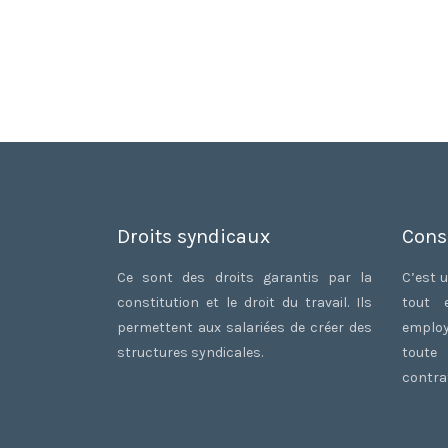
Droits syndicaux
Cons
Ce sont des droits garantis par la
C’est u
constitution et le droit du travail. Ils
tout 
permettent aux salariées de créer des
employ
structures syndicales.
toute
contrat