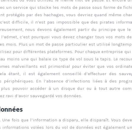
 services où vous utilisez le même mot de passe. Et encore un
vec un service qui stocke les mots de passe sous forme de fich
ient protégés par des hachages, vous devriez quand même cha
est difficile, il n’est pas impossible que des pirates inform
reusement, nous devons également partir du principe que le
 l’admet, c’est pourquoi vous devez changer tous vos mots d
es mois. Plus un mot de passe particulier est utilisé longtemp
utilisez pour différentes plateformes. Pour chaque entreprise qu
au moins une qui balaie ce type de vol sous le tapis. Le recou
mmes malveillants est primordial pour éviter que vos ordinat
ela étant, il est également conseillé d’effectuer des sauv
s périphériques. En l’absence d’infections liées à des pro
ne plus pouvoir accéder à un disque dur ou à tout autre com
erez ravi d’avoir sauvegardé vos données.
 données
. Une fois que l’information a disparu, elle disparaît. Vous dev
es informations volées lors du vol de données est également u