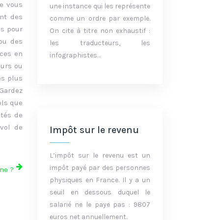
ue vous
une instance qui les représente
ent des
comme un ordre par exemple.
es pour
On cite à titre non exhaustif :
 ou des
les traducteurs, les
ices en
infographistes…
eurs ou
es plus
 Gardez
els que
étés de
vol de
Impôt sur le revenu
L’impôt sur le revenu est un
impôt payé par des personnes
ne ?
physiques en France. Il y a un
seuil en dessous duquel le
salarié ne le paye pas : 9807
euros net annuellement.