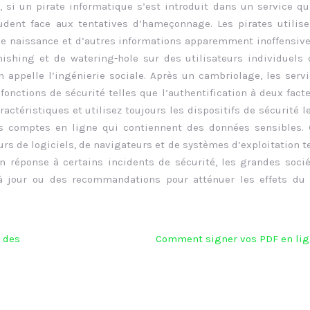
 si un pirate informatique s’est introduit dans un service q
rudent face aux tentatives d’hameçonnage. Les pirates utilis
de naissance et d’autres informations apparemment inoffensiv
ishing et de watering-hole sur des utilisateurs individuels
n appelle l’ingénierie sociale. Après un cambriolage, les serv
onctions de sécurité telles que l’authentification à deux fact
actéristiques et utilisez toujours les dispositifs de sécurité l
les comptes en ligne qui contiennent des données sensibles.
rs de logiciels, de navigateurs et de systèmes d’exploitation t
En réponse à certains incidents de sécurité, les grandes soci
à jour ou des recommandations pour atténuer les effets du 
 des
Comment signer vos PDF en lig