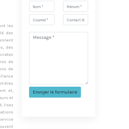
ent les
olé des
ennent
s, des
pirates
éros de
ions de
illance
tibles
ent et,
eurs et
, lisez
mations
service
souvent