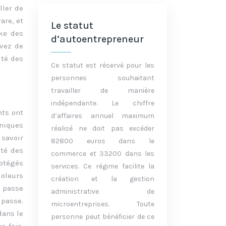
ller de
are, et
Le statut
cke des
d’autoentrepreneur
evez de
ité des
Ce statut est réservé pour les
personnes souhaitant
travailler de manière
indépendante. Le chiffre
nts ont
d’affaires annuel maximum
oniques
réalisé ne doit pas excéder
 savoir
82800 euros dans le
ité des
commerce et 33200 dans les
otégés
services. Ce régime facilite la
ioleurs
création et la gestion
e passe
administrative de
 passe.
microentreprises. Toute
dans le
personne peut bénéficier de ce