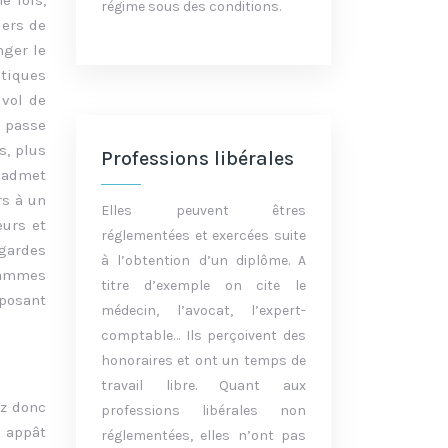
e fois,
régime sous des conditions.
iers de
nger le
atiques
 vol de
e passe
s, plus
Professions libérales
i admet
rs à un
Elles peuvent êtres
eurs et
réglementées et exercées suite
egardes
à l’obtention d’un diplôme. A
grammes
titre d’exemple on cite le
posant
médecin, l’avocat, l’expert-
comptable… Ils perçoivent des
honoraires et ont un temps de
travail libre. Quant aux
ez donc
professions libérales non
n appât
réglementées, elles n’ont pas