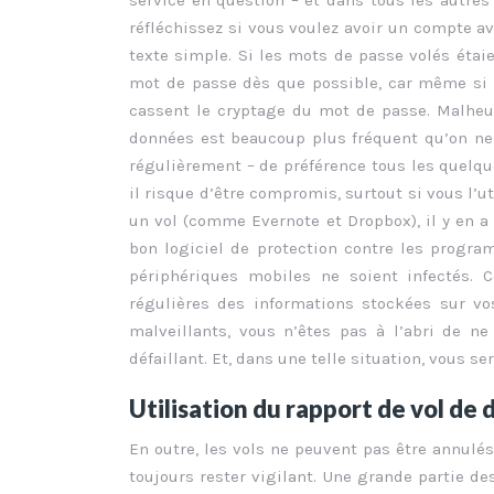
service en question – et dans tous les autres
réfléchissez si vous voulez avoir un compte a
texte simple. Si les mots de passe volés éta
mot de passe dès que possible, car même si c’
cassent le cryptage du mot de passe. Malheu
données est beaucoup plus fréquent qu’on ne
régulièrement – de préférence tous les quelqu
il risque d’être compromis, surtout si vous l’
un vol (comme Evernote et Dropbox), il y en a 
bon logiciel de protection contre les progra
périphériques mobiles ne soient infectés. C
régulières des informations stockées sur vo
malveillants, vous n’êtes pas à l’abri de 
défaillant. Et, dans une telle situation, vous s
Utilisation du rapport de vol de
En outre, les vols ne peuvent pas être annulés
toujours rester vigilant. Une grande partie d