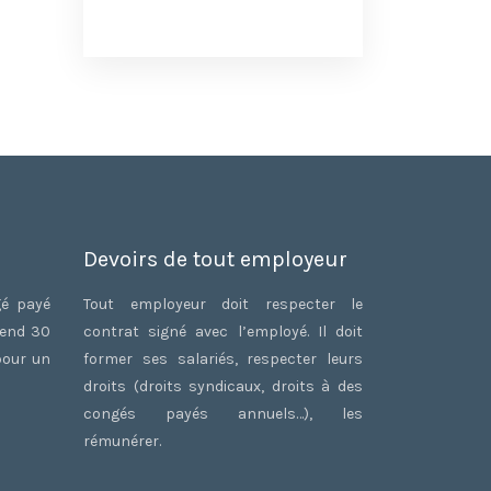
Devoirs de tout employeur
gé payé
Tout employeur doit respecter le
rend 30
contrat signé avec l’employé. Il doit
pour un
former ses salariés, respecter leurs
droits (droits syndicaux, droits à des
congés payés annuels…), les
rémunérer.