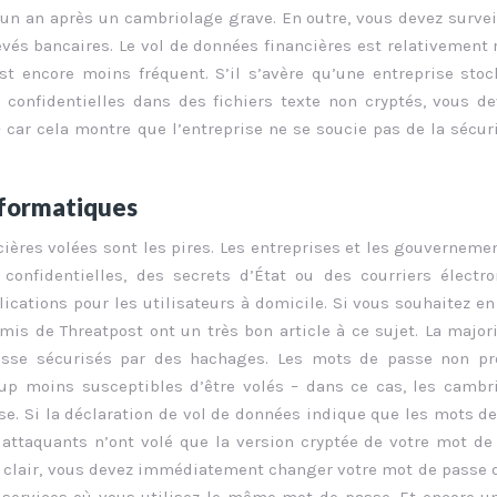
un an après un cambriolage grave. En outre, vous devez survei
evés bancaires. Le vol de données financières est relativement r
st encore moins fréquent. S’il s’avère qu’une entreprise sto
 confidentielles dans des fichiers texte non cryptés, vous d
 car cela montre que l’entreprise ne se soucie pas de la sécur
nformatiques
ncières volées sont les pires. Les entreprises et les gouverneme
onfidentielles, des secrets d’État ou des courriers électr
cations pour les utilisateurs à domicile. Si vous souhaitez en
mis de Threatpost ont un très bon article à ce sujet. La major
sse sécurisés par des hachages. Les mots de passe non pr
up moins susceptibles d’être volés – dans ce cas, les cambr
se. Si la déclaration de vol de données indique que les mots d
 attaquants n’ont volé que la version cryptée de votre mot de
en clair, vous devez immédiatement changer votre mot de passe 