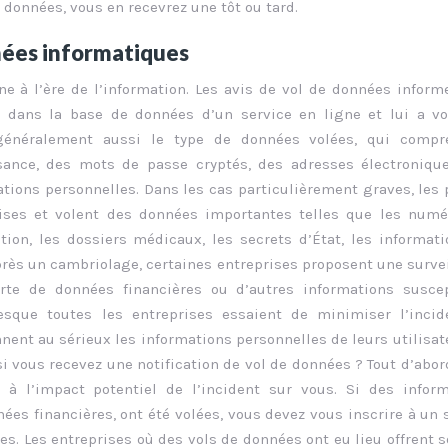
 données, vous en recevrez une tôt ou tard.
nées informatiques
ne à l’ère de l’information. Les avis de vol de données inform
é dans la base de données d’un service en ligne et lui a v
 généralement aussi le type de données volées, qui compr
ance, des mots de passe cryptés, des adresses électronique
tions personnelles. Dans les cas particulièrement graves, les 
rises et volent des données importantes telles que les num
ation, les dossiers médicaux, les secrets d’État, les informat
près un cambriolage, certaines entreprises proposent une surve
rte de données financières ou d’autres informations suscep
resque toutes les entreprises essaient de minimiser l’incid
nent au sérieux les informations personnelles de leurs utilisat
i vous recevez une notification de vol de données ? Tout d’abord
z à l’impact potentiel de l’incident sur vous. Si des infor
ées financières, ont été volées, vous devez vous inscrire à un 
tes. Les entreprises où des vols de données ont eu lieu offrent 