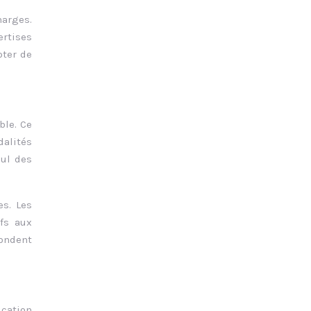
harges.
rtises
pter de
ble. Ce
alités
cul des
es. Les
fs aux
pondent
ication