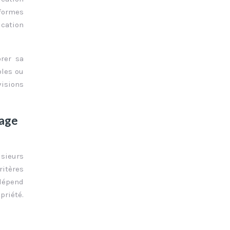
 formes
ication
rer sa
bles ou
visions
tage
usieurs
ritères
 dépend
priété.