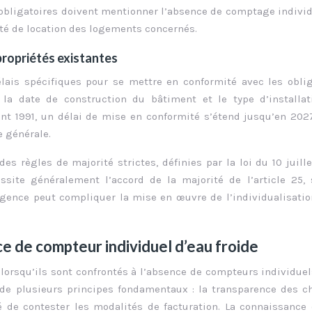
obligatoires doivent mentionner l’absence de comptage individ
lité de location des logements concernés.
propriétés existantes
élais spécifiques pour se mettre en conformité avec les obli
n la date de construction du bâtiment et le type d’installa
nt 1991, un délai de mise en conformité s’étend jusqu’en 202
e générale.
es règles de majorité strictes, définies par la loi du 10 juille
ssite généralement l’accord de la majorité de l’article 25, 
xigence peut compliquer la mise en œuvre de l’individualisati
nce de compteur individuel d’eau froide
 lorsqu’ils sont confrontés à l’absence de compteurs individue
r de plusieurs principes fondamentaux : la transparence des c
ité de contester les modalités de facturation. La connaissance