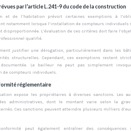
vues par l’article L.241-9 du code de la construction
on et de l’habitation prévoit certaines exemptions à l’obli
ent notamment lorsque l’installation de compteurs individuels 
sproportionnée. L’évaluation de ces critères doit faire l’obje
ofessionnel qualifié.
ment justifier une dérogation, particulièrement dans les bâ
rités structurelles. Cependant, ces exemptions restent stri
on documentée. Le bailleur ne peut pas simplement invoqu
on de compteurs individuels.
formité réglementaire
sation expose les propriétaires à diverses sanctions. Les au
s administratives, dont le montant varie selon la grav
rnés. Ces sanctions peuvent atteindre plusieurs milliers d’eu
-conformité peut également entraîner des conséquences 