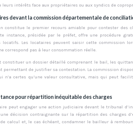
 leurs intérêts face aux propriétaires ou aux syndics de copropr
ires devant la commission départementale de conciliat
n constitue le premier recours amiable pour contester des 
te instance, présidée par le préfet, offre une procédure grat
 locatifs. Les locataires peuvent saisir cette commission lor
 ne correspond pas à leur consommation réelle.
t constituer un dossier détaillé comprenant le bail, les quitta
t permettant de justifier sa contestation. La commission dispo
i n’a certes qu’une valeur consultative, mais qui peut facili
nstance pour répartition inéquitable des charges
aire peut engager une action judiciaire devant le tribunal d’i
une décision contraignante sur la répartition des charges d’
de calcul et, le cas échéant, condamner le bailleur à rembour