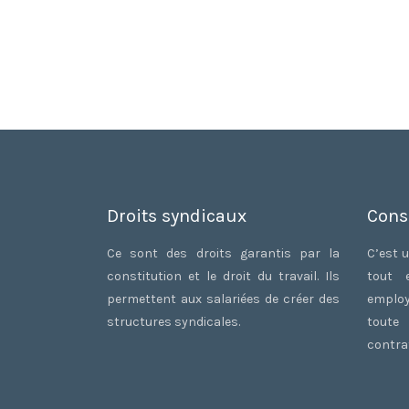
Droits syndicaux
Cons
Ce sont des droits garantis par la
C’est u
constitution et le droit du travail. Ils
tout 
permettent aux salariées de créer des
employ
structures syndicales.
toute
contrat