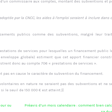
 d’un commissaire aux comptes, montant des subventions et p
doptée par la CNCC, les aides à l’emploi seraient à inclure dans c
ncements publics comme des subventions, malgré leur trai
restations de services pour lesquelles un financement public l
 enveloppe globale) estiment que cet apport financier const
egistrent donc au compte 706 « prestations de services ».
t pas en cause le caractère de subvention du financement.
 volontaires en nature ne seraient pas des subventions et ne s
 le seuil de 150 000 € est atteint.)]
jour ou
Préavis d’un mois calendaire : comment bien calc
sa dur