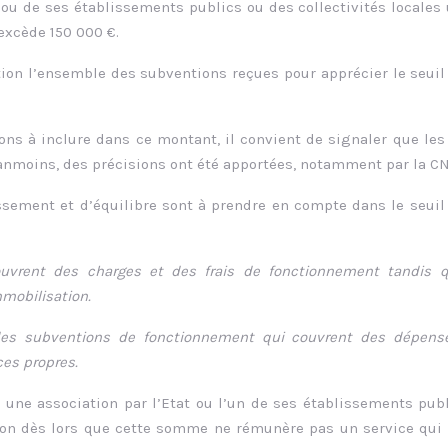
 ou de ses établissements publics ou des collectivités locales
excède 150 000 €.
tion l’ensemble des subventions reçues pour apprécier le seuil
ns à inclure dans ce montant, il convient de signaler que les
éanmoins, des précisions ont été apportées, notamment par la C
ssement et d’équilibre sont à prendre en compte dans le seuil
vrent des charges et des frais de fonctionnement tandis q
mobilisation.
 des subventions de fonctionnement qui couvrent des dépens
ces propres.
 une association par l’Etat ou l’un de ses établissements pub
tion dès lors que cette somme ne rémunère pas un service qui 