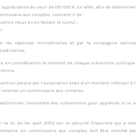
l’appréciation du seuil de 150 000 €. En effet, afin de déterminer
missaire aux comptes, convient-il de :
blics reçus en en faisant le cumul ;
 ?
par les réponses ministérielles et par la compagnie nation
radictoires.
rendre en considération le montant de chaque subvention publique
ntions.
bvention perçue par l’association était d’un montant inférieur à 
n de nommer un commissaire aux comptes.
 additionner l’ensemble des subventions pour apprécier si le s
 la loi du 1er août 2003 sur la sécurité financière qui a mod
 commerce. Un commissaire aux comptes doit être nommé par