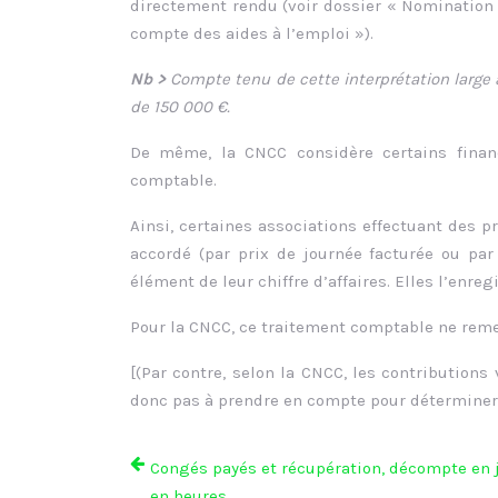
directement rendu (voir dossier « Nomination
compte des aides à l’emploi »).
Nb >
Compte tenu de cette interprétation large a
de 150 000 €.
De même, la CNCC considère certains fina
comptable.
Ainsi, certaines associations effectuant des p
accordé (par prix de journée facturée ou par
élément de leur chiffre d’affaires. Elles l’enr
Pour la CNCC, ce traitement comptable ne reme
[(Par contre, selon la CNCC, les contributions
donc pas à prendre en compte pour déterminer si
Congés payés et récupération, décompte en 
en heures