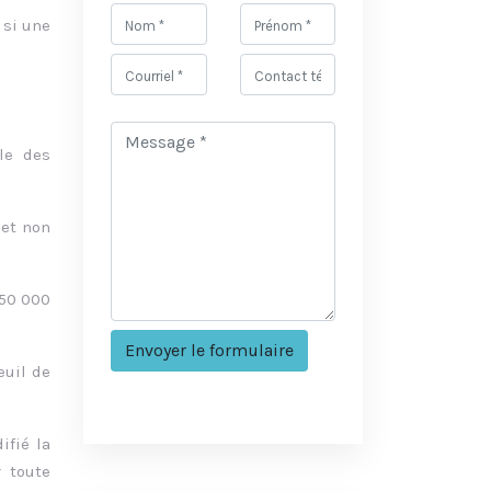
 si une
ale des
 et non
150 000
euil de
ifié la
 toute