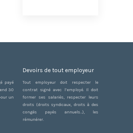
Devoirs de tout employeur
gé payé
Tout employeur doit respecter le
rend 30
contrat signé avec l’employé. Il doit
pour un
former ses salariés, respecter leurs
droits (droits syndicaux, droits à des
congés payés annuels…), les
rémunérer.