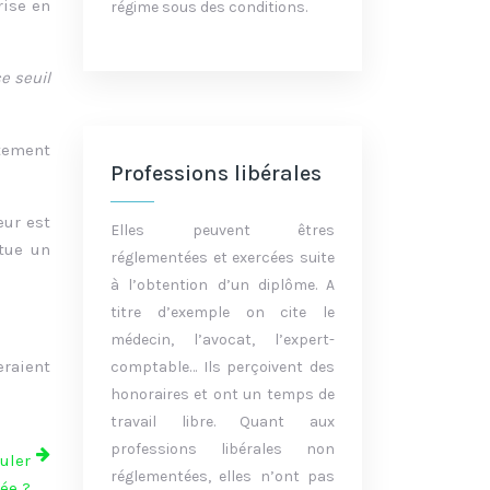
rise en
régime sous des conditions.
e seuil
tement
Professions libérales
eur est
Elles peuvent êtres
itue un
réglementées et exercées suite
à l’obtention d’un diplôme. A
titre d’exemple on cite le
médecin, l’avocat, l’expert-
eraient
comptable… Ils perçoivent des
honoraires et ont un temps de
travail libre. Quant aux
professions libérales non
uler
réglementées, elles n’ont pas
ée ?