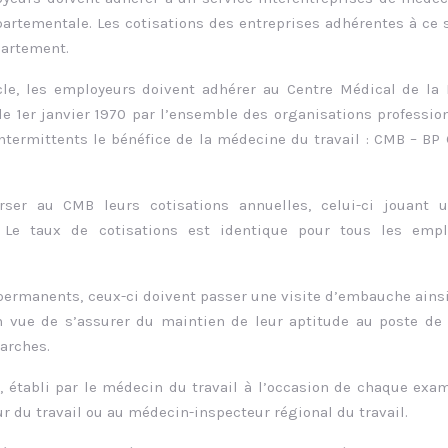
artementale. Les cotisations des entreprises adhérentes à ce 
partement.
cle, les employeurs doivent adhérer au Centre Médical de la
le 1er janvier 1970 par l’ensemble des organisations professio
ntermittents le bénéfice de la médecine du travail : CMB – BP
ser au CMB leurs cotisations annuelles, celui-ci jouant u
. Le taux de cotisations est identique pour tous les empl
 permanents, ceux-ci doivent passer une visite d’embauche ains
vue de s’assurer du maintien de leur aptitude au poste de 
marches.
e, établi par le médecin du travail à l’occasion de chaque exa
r du travail ou au médecin-inspecteur régional du travail.