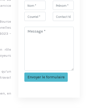
service
 Bourse
nnelles
 6023 –
n rôle
oyeurs
i qu’un
travail
men, en