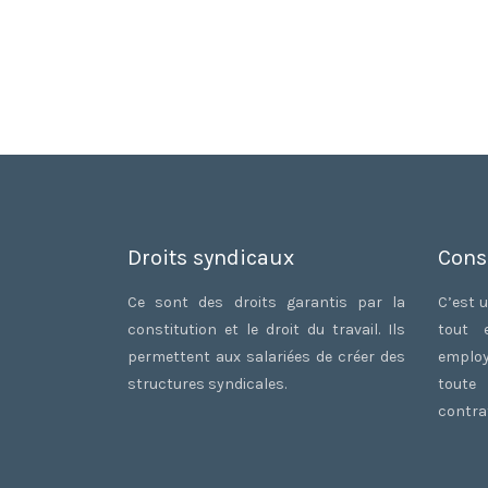
Droits syndicaux
Cons
Ce sont des droits garantis par la
C’est u
constitution et le droit du travail. Ils
tout 
permettent aux salariées de créer des
employ
structures syndicales.
toute
contrat