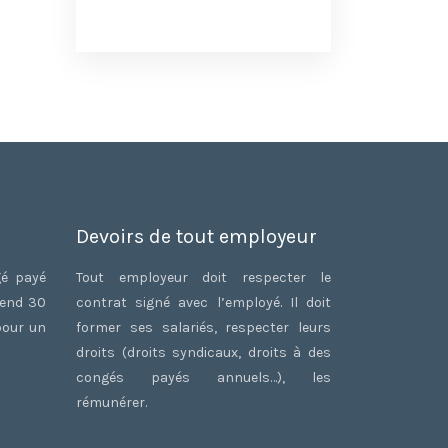
Devoirs de tout employeur
gé payé
Tout employeur doit respecter le
rend 30
contrat signé avec l’employé. Il doit
pour un
former ses salariés, respecter leurs
droits (droits syndicaux, droits à des
congés payés annuels…), les
rémunérer.