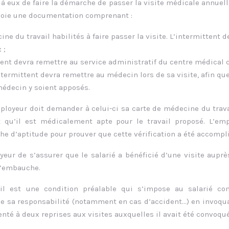
t à eux de faire la démarche de passer la visite médicale annuell
nvoie une documentation comprenant :
ne du travail habilités à faire passer la visite. L’intermittent d
 ;
ent devra remettre au service administratif du centre médical c
ntermittent devra remettre au médecin lors de sa visite, afin que
médecin y soient apposés.
loyeur doit demander à celui-ci sa carte de médecine du trava
et qu’il est médicalement apte pour le travail proposé. L’em
che d’aptitude pour prouver que cette vérification a été accompli
oyeur de s’assurer que le salarié a bénéficié d’une visite auprè
l’embauche.
ail est une condition préalable qui s’impose au salarié c
 de sa responsabilité (notamment en cas d’accident…) en invoqu
enté à deux reprises aux visites auxquelles il avait été convoqué