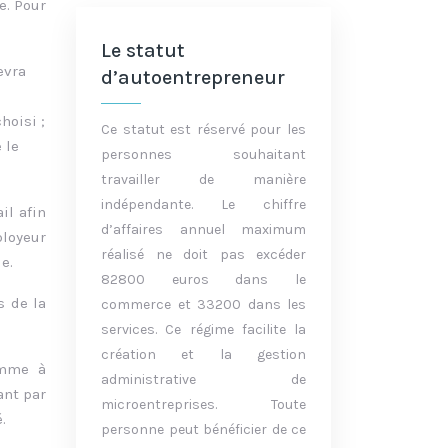
e. Pour
Le statut
evra
d’autoentrepreneur
hoisi ;
Ce statut est réservé pour les
 le
personnes souhaitant
travailler de manière
indépendante. Le chiffre
il afin
d’affaires annuel maximum
ployeur
réalisé ne doit pas excéder
e.
82800 euros dans le
s de la
commerce et 33200 dans les
services. Ce régime facilite la
création et la gestion
omme à
administrative de
ant par
microentreprises. Toute
.
personne peut bénéficier de ce