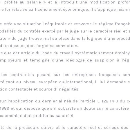
il profite au salarié » et a introduit une modification prof
ne loi relative au licenciement économique, il s’applique néan
e crée une situation inéquitable et renverse le régime françai
dalités du contrôle exercé par le juge sur le caractère réel et 
oute » du juge trouve mal sa place dans la logique d’une procé
d’un dossier, doit forger sa conviction.
tate que cet article du code du travail systématiquement emplo
employeurs et témoigne d’une idéologie de suspicion à l’ég
les contraintes pesant sur les entreprises françaises son
té tant au niveau européen qu’international, il lui demande c
ion contestable et source d’inégalités.
r l’application du dernier alinéa de l’article L. 122-14-3 du 
 1989 et qui dispose que s’il subsiste un doute sur le caractère 
iement, il doit profiter au salarié.)]
ité de la procédure suivie et le caractère réel et sérieux des