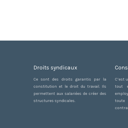
Droits syndicaux
Cons
Ce sont des droits garantis par la
C’est u
constitution et le droit du travail. Ils
tout 
permettent aux salariées de créer des
employ
structures syndicales.
toute
contrat