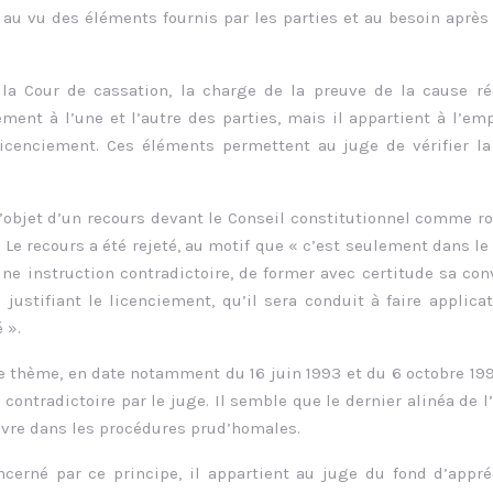
 au vu des éléments fournis par les parties et au besoin après
la Cour de cassation, la charge de la preuve de la cause ré
ent à l’une et l’autre des parties, mais il appartient à l’em
e licenciement. Ces éléments permettent au juge de vérifier l
it l’objet d’un recours devant le Conseil constitutionnel comme 
. Le recours a été rejeté, au motif que « c’est seulement dans le
une instruction contradictoire, de former avec certitude sa con
 justifiant le licenciement, qu’il sera conduit à faire applica
 ».
ce thème, en date notamment du 16 juin 1993 et du 6 octobre 19
 contradictoire par le juge. Il semble que le dernier alinéa de l’
uvre dans les procédures prud’homales.
erné par ce principe, il appartient au juge du fond d’appré