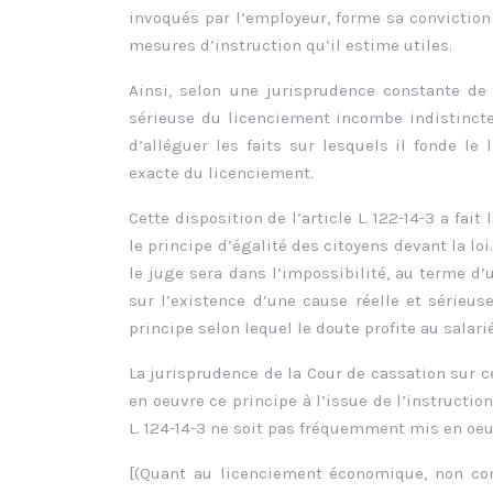
invoqués par l’employeur, forme sa conviction
mesures d’instruction qu’il estime utiles.
Ainsi, selon une jurisprudence constante de 
sérieuse du licenciement incombe indistinctem
d’alléguer les faits sur lesquels il fonde l
exacte du licenciement.
Cette disposition de l’article L. 122-14-3 a fa
le principe d’égalité des citoyens devant la loi
le juge sera dans l’impossibilité, au terme d’
sur l’existence d’une cause réelle et sérieuse
principe selon lequel le doute profite au salarié
La jurisprudence de la Cour de cassation sur 
en oeuvre ce principe à l’issue de l’instruction
L. 124-14-3 ne soit pas fréquemment mis en oe
[(Quant au licenciement économique, non conc