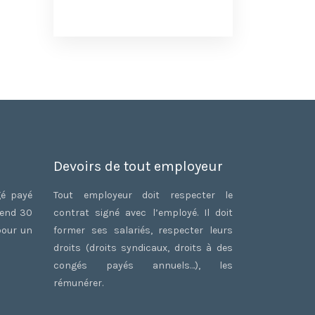
Devoirs de tout employeur
gé payé
Tout employeur doit respecter le
rend 30
contrat signé avec l’employé. Il doit
pour un
former ses salariés, respecter leurs
droits (droits syndicaux, droits à des
congés payés annuels…), les
rémunérer.