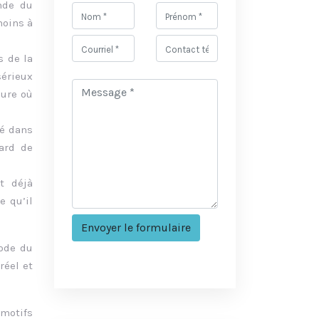
onde du
moins à
s de la
sérieux
dure où
yé dans
ard de
t déjà
e qu’il
code du
réel et
 motifs