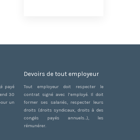
Devoirs de tout employeur
gé payé
Tout employeur doit respecter le
rend 30
contrat signé avec l’employé. Il doit
pour un
former ses salariés, respecter leurs
droits (droits syndicaux, droits à des
congés payés annuels…), les
rémunérer.