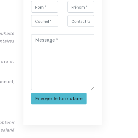
ouhaite
ntaires
dure et
annuel,
obtenir
salarié