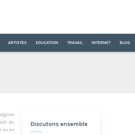
ARTISTES
EDUCATION
TRAVAIL
INTERNET
BLOG
 régime
delà du
Discutons ensemble
s ou en