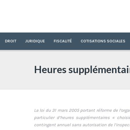
DROIT
JURIDIQUE
FISCALITÉ
COTISATIONS SOCIALES
Heures supplémentair
La loi du 31 mars 2005 portant réforme de l’org
particulier d’heures supplémentaires « chois
contingent annuel sans autorisation de l’inspect