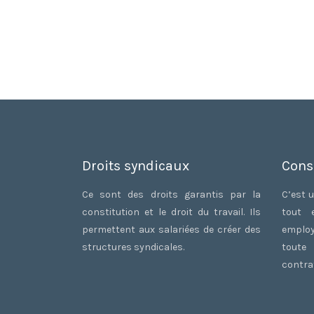
Droits syndicaux
Cons
Ce sont des droits garantis par la
C’est u
constitution et le droit du travail. Ils
tout 
permettent aux salariées de créer des
employ
structures syndicales.
toute
contrat