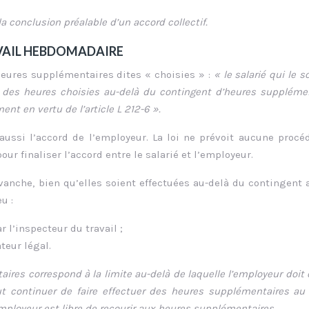
a conclusion préalable d’un accord collectif.
AVAIL HEBDOMADAIRE
heures supplémentaires dites « choisies » :
« le salarié qui le s
r des heures choisies au-delà du contingent d’heures suppléme
ent en vertu de l’article L 212-6 ».
 aussi l’accord de l’employeur. La loi ne prévoit aucune procé
ur finaliser l’accord entre le salarié et l’employeur.
vanche, bien qu’elles soient effectuées au-delà du contingent 
u :
r l’inspecteur du travail ;
teur légal.
res correspond à la limite au-delà de laquelle l’employeur doit 
veut continuer de faire effectuer des heures supplémentaires au 
’employeur est libre de recourir aux heures supplémentaires.