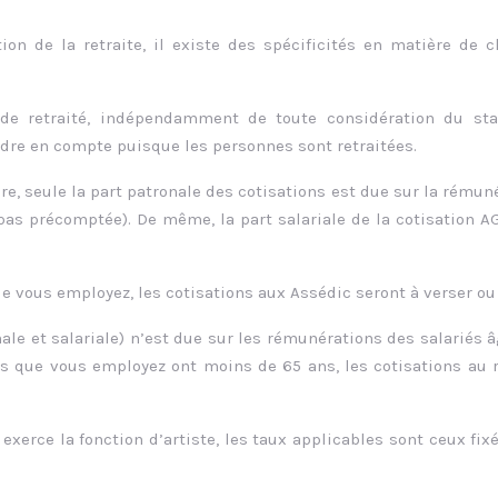
tion de la retraite, il existe des spécificités en matière de 
n de retraité, indépendamment de toute considération du st
rendre en compte puisque les personnes sont retraitées.
re, seule la part patronale des cotisations est due sur la rémun
t pas précomptée). De même, la part salariale de la cotisation A
ue vous employez, les cotisations aux Assédic seront à verser ou
nale et salariale) n’est due sur les rémunérations des salariés 
tés que vous employez ont moins de 65 ans, les cotisations au
exerce la fonction d’artiste, les taux applicables sont ceux fix