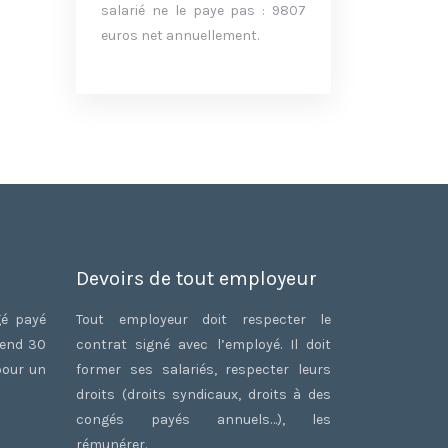
salarié ne le paye pas : 9807
euros net annuellement.
Devoirs de tout employeur
gé payé
Tout employeur doit respecter le
rend 30
contrat signé avec l’employé. Il doit
pour un
former ses salariés, respecter leurs
droits (droits syndicaux, droits à des
congés payés annuels…), les
rémunérer.