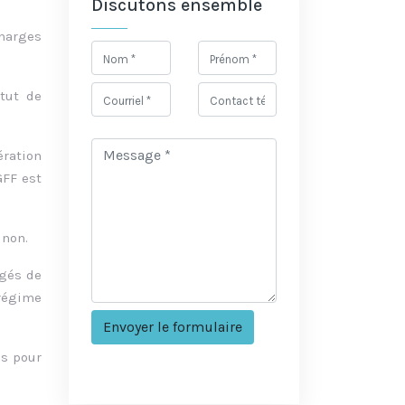
Discutons ensemble
charges
atut de
ération
GFF est
 non.
âgés de
 régime
és pour