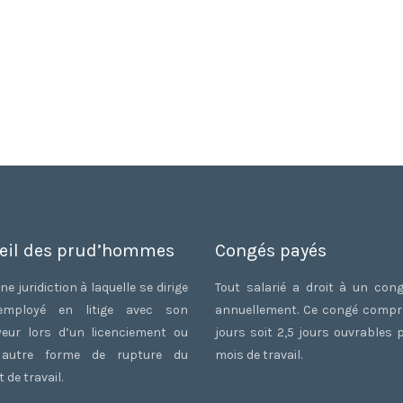
eil des prud’hommes
Congés payés
ne juridiction à laquelle se dirige
Tout salarié a droit à un con
employé en litige avec son
annuellement. Ce congé comp
eur lors d’un licenciement ou
jours soit 2,5 jours ouvrables 
 autre forme de rupture du
mois de travail.
 de travail.