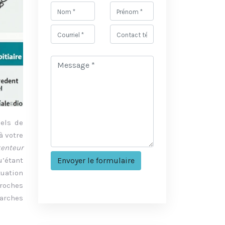
nels de
à votre
tenteur
u’étant
tuation
roches
arches