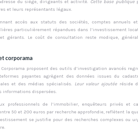
adresse du siège, dirigeants et activité.
Cette base publique
res et leurs représentants légaux.
onnant accès aux statuts des sociétés, comptes annuels et
ilières particulièrement répandues dans l’investissement locat
 et gérants. Le coût de consultation reste modique, généra
 et corporama
 Corporama proposent des outils d’investigation avancés reg
ateformes payantes agrègent des données issues du cadastr
gales et des médias spécialisés.
Leur valeur ajoutée
réside 
s informations dispersées.
ux professionnels de l’immobilier, enquêteurs privés et ca
ntre 50 et 200 euros par recherche approfondie, reflètent la qua
investissement se justifie pour des recherches complexes ou u
re.