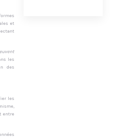
formes
ales et
pectant
peuvent
ans les
on des
ier les
anisme,
t entre
onnées