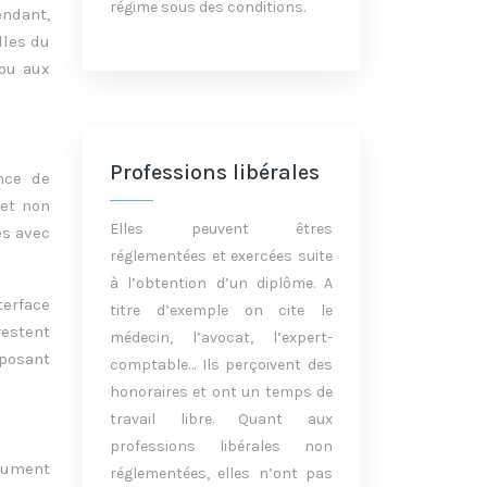
régime sous des conditions.
endant,
lles du
 ou aux
Professions libérales
nce de
 et non
Elles peuvent êtres
es avec
réglementées et exercées suite
à l’obtention d’un diplôme. A
erface
titre d’exemple on cite le
estent
médecin, l’avocat, l’expert-
sposant
comptable… Ils perçoivent des
honoraires et ont un temps de
travail libre. Quant aux
professions libérales non
ocument
réglementées, elles n’ont pas