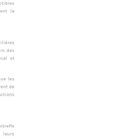
ctibles
ent la
ilières
urs des
cal et
que les
vent de
actions
oGreffe
 leurs