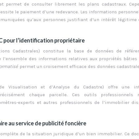
et permet de consulter librement les plans cadastraux. Cep
nécessite le paiement d’une redevance. Les informations personne
mmuniquées qu’aux personnes justifiant d’un intérêt légitime
pour l’identification propriétaire
tions Cadastrales) constitue la base de données de référe
ise l’ensemble des informations relatives aux propriétés bâties
formatisé
permet un croisement efficace des données cadastral
 de Visualisation et d’Analyse du Cadastre) offre une int
récisément chaque parcelle. Ces outils professionnels r
omètres-experts et autres professionnels de l’immobilier di
e au service de publicité foncière
complète de la situation juridique d’un bien immobilier. Ce d