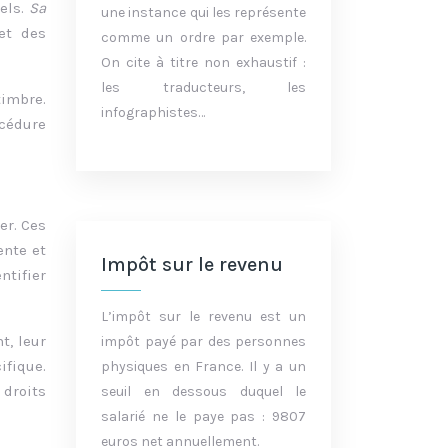
éels.
Sa
une instance qui les représente
et des
comme un ordre par exemple.
On cite à titre non exhaustif :
les traducteurs, les
timbre.
infographistes…
océdure
er. Ces
ente et
Impôt sur le revenu
ntifier
L’impôt sur le revenu est un
t, leur
impôt payé par des personnes
ifique.
physiques en France. Il y a un
 droits
seuil en dessous duquel le
salarié ne le paye pas : 9807
euros net annuellement.