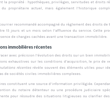
nt la propriété : hypothèques, privilèges, servitudes et droits r
 du propriétaire actuel, mais également l’historique compl
r courrier recommandé accompagné du règlement des droits de 
re 15 jours et un mois selon l’affluence du service. Cette pr
’absence de charges cachées avant une transaction immobilière.
ions immobilières récentes
acer avec précision l’évolution des droits sur un bien immobili
ns exhaustives sur les conditions d’acquisition, le prix de v
mutations récentes
révèle souvent des éléments utiles pour ide
as de sociétés civiles immobilières complexes.
res constituent une source d’information privilégiée. Cependan
ention du notaire détenteur ou une procédure judiciaire spéc
ente pour résoudre des situations litigieuses ou clarifier des