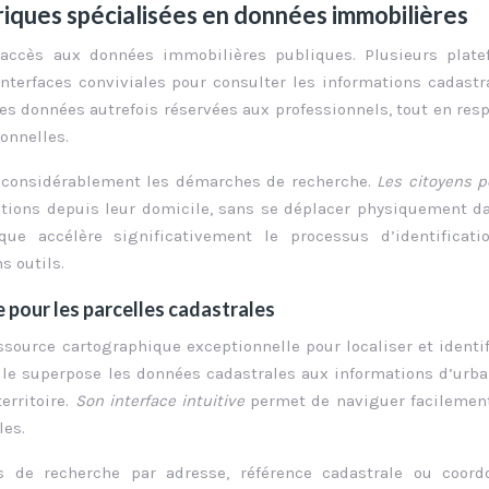
riques spécialisées en données immobilières
accès aux données immobilières publiques. Plusieurs plate
erfaces conviviales pour consulter les informations cadastr
des données autrefois réservées aux professionnels, tout en res
onnelles.
te considérablement les démarches de recherche.
Les citoyens 
ations depuis leur domicile, sans se déplacer physiquement d
ique accélère significativement le processus d’identificati
s outils.
e pour les parcelles cadastrales
source cartographique exceptionnelle pour localiser et identif
ielle superpose les données cadastrales aux informations d’urb
erritoire.
Son interface intuitive
permet de naviguer facilemen
les.
es de recherche par adresse, référence cadastrale ou coord