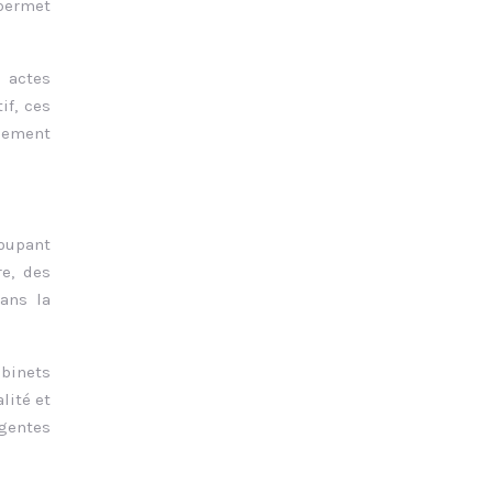
permet
 actes
if, ces
lement
roupant
e, des
dans la
binets
lité et
rgentes