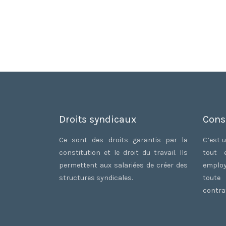
Droits syndicaux
Cons
Ce sont des droits garantis par la
C’est u
constitution et le droit du travail. Ils
tout 
permettent aux salariées de créer des
employ
structures syndicales.
toute
contrat