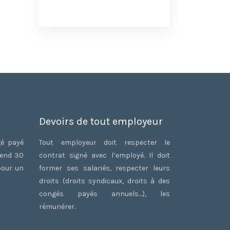
Devoirs de tout employeur
gé payé
Tout employeur doit respecter le
rend 30
contrat signé avec l’employé. Il doit
pour un
former ses salariés, respecter leurs
droits (droits syndicaux, droits à des
congés payés annuels…), les
rémunérer.