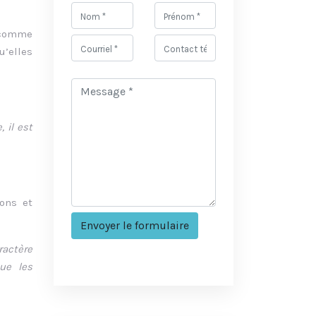
 comme
u’elles
 il est
ons et
ractère
que les