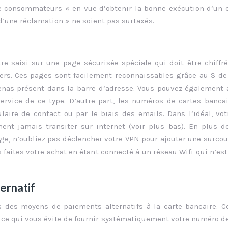
e consommateurs « en vue d’obtenir la bonne exécution d’un 
d’une réclamation » ne soient pas surtaxés.
re saisi sur une page sécurisée spéciale qui doit être chiffr
tiers. Ces pages sont facilement reconnaissables grâce au S d
denas présent dans la barre d’adresse. Vous pouvez également 
rvice de ce type. D’autre part, les numéros de cartes banca
aire de contact ou par le biais des emails. Dans l’idéal, vot
nt jamais transiter sur internet (voir plus bas). En plus d
age, n’oubliez pas déclencher votre VPN pour ajouter une surco
aites votre achat en étant connecté à un réseau Wifi qui n’est
ernatif
s des moyens de paiements alternatifs à la carte bancaire. C
 ce qui vous évite de fournir systématiquement votre numéro de