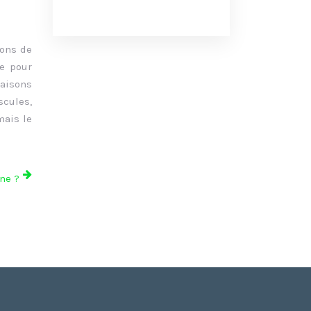
ions de
se pour
raisons
scules,
mais le
ne ?