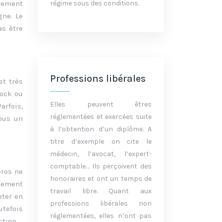
irement
régime sous des conditions.
gne. Le
as être
Professions libérales
st très
tock ou
Elles peuvent êtres
arfois,
réglementées et exercées suite
ous un
à l’obtention d’un diplôme. A
titre d’exemple on cite le
médecin, l’avocat, l’expert-
comptable… Ils perçoivent des
éros ne
honoraires et ont un temps de
alement
travail libre. Quant aux
eter en
professions libérales non
utefois
réglementées, elles n’ont pas
ction.