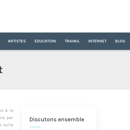
ARTISTES
EDUCATION
TRAVAIL
INTERNET
BLOG
t
es à la
ble par
Discutons ensemble
e nulle