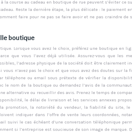
es à la course au cadeau en boutique de rue peuvent s’éviter ce s
adeau. Reste la dernière étape, la plus délicate : le paiement en
Comment faire pour ne pas se faire avoir et ne pas craindre de s
lle boutique
tique. Lorsque vous avez le choix, préférez une boutique en li
rce que vous l’avez déjà utilisée. Assurez-vous que les me
ssibles, l’adresse physique de la société doit être clairement i
i vous n’avez pas le choix et que vous avez des doutes sur la fi
ar téléphone ou email sous prétexte de vérifier la disponibili
avec le nom de la boutique ou demandez l’avis de la communau
ne alternative ou recueillir des avis. Prenez le temps de compa
ponibilité, le délai de livraison et les services annexes propos
la promotion, la notoriété du vendeur, la fiabilité du site, le
oivent indiquer dans l’offre de vente leurs coordonnées, no
mail suivi le cas échéant d’une conversation téléphonique per
tamment si l’entreprise est soucieuse de son image de marque. D