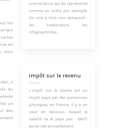
une instance qui les représente
comme un ordre par exemple.
On cite à titre non exhaustif :
ous les
les traducteurs, les
certain
infographistes…
 cartes
mise en
e, vous
Impôt sur le revenu
éel, il
rès du
L’impôt sur le revenu est un
relevés
impôt payé par des personnes
atez un
physiques en France. Il y a un
ir des
seuil en dessous duquel le
iement
salarié ne le paye pas : 9807
euros net annuellement.