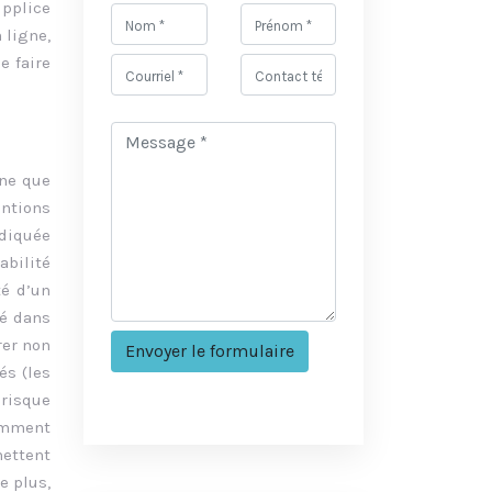
upplice
 ligne,
e faire
gne que
ntions
ndiquée
abilité
té d’un
té dans
rer non
és (les
 risque
tamment
mettent
e plus,