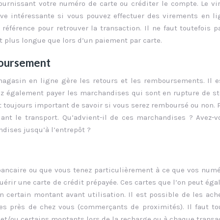
fournissant votre numéro de carte ou créditer le compte. Le v
ive intéressante si vous pouvez effectuer des virements en li
férence pour retrouver la transaction. Il ne faut toutefois p
t plus longue que lors d’un paiement par carte.
boursement
agasin en ligne gère les retours et les remboursements. Il e
ez également payer les marchandises qui sont en rupture de s
st toujours important de savoir si vous serez remboursé ou non. P
nt le transport. Qu’advient-il de ces marchandises ? Avez-v
dises jusqu’à l’entrepôt ?
bancaire ou que vous tenez particulièrement à ce que vos num
cquérir une carte de crédit prépayée. Ces cartes que l’on peut ég
n certain montant avant utilisation. Il est possible de les ach
s près de chez vous (commerçants de proximités). Il faut to
n et/ou certains montants lors de la recharge ou à chaque transa