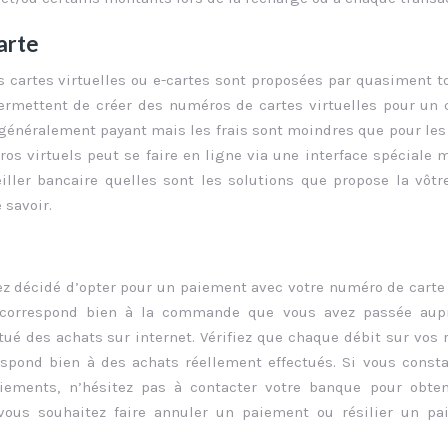
carte
s cartes virtuelles ou e-cartes sont proposées par quasiment t
permettent de créer des numéros de cartes virtuelles pour un 
généralement payant mais les frais sont moindres que pour les
os virtuels peut se faire en ligne via une interface spéciale 
ller bancaire quelles sont les solutions que propose la vôtr
 savoir.
z décidé d’opter pour un paiement avec votre numéro de carte r
é correspond bien à la commande que vous avez passée aup
é des achats sur internet. Vérifiez que chaque débit sur vos 
spond bien à des achats réellement effectués. Si vous const
ements, n’hésitez pas à contacter votre banque pour obten
 vous souhaitez faire annuler un paiement ou résilier un pa